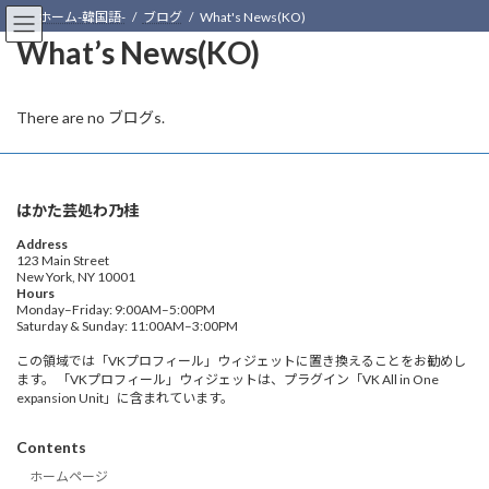
Skip
Skip
ホーム-韓国語-
ブログ
What's News(KO)
to
to
What’s News(KO)
the
the
content
Navigation
There are no ブログs.
はかた芸処わ乃桂
Address
123 Main Street
New York, NY 10001
Hours
Monday–Friday: 9:00AM–5:00PM
Saturday & Sunday: 11:00AM–3:00PM
この領域では「VKプロフィール」ウィジェットに置き換えることをお勧めし
ます。 「VKプロフィール」ウィジェットは、プラグイン「VK All in One
expansion Unit」に含まれています。
Contents
ホームページ