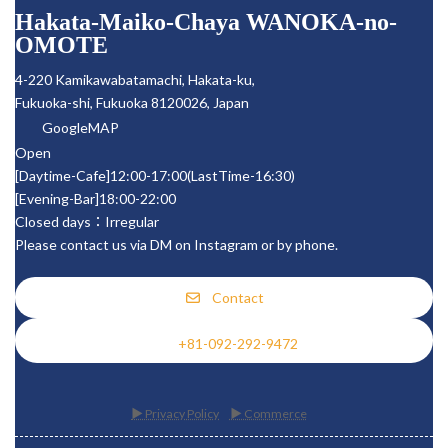
リ
リ
リ
Hakata-Maiko-Chaya WANOKA-no-
ン
ン
ン
ク
ク
ク
OMOTE
4-220 Kamikawabatamachi, Hakata-ku,
Fukuoka-shi, Fukuoka 8120026, Japan
GoogleMAP
Open
[Daytime-Cafe]12:00-17:00(LastTime-16:30)
[Evening-Bar]18:00-22:00
Closed days：Irregular
Please contact us via DM on Instagram or by phone.
Contact
+81-092-292-9472
▶ Privacy Policy
▶ Commerce