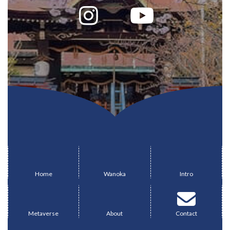
ア
ア
ア
イ
イ
イ
コ
コ
コ
ン
ン
ン
リ
リ
リ
ン
ン
ン
ク
ク
ク
グ
グ
グ
ル
ル
ル
ー
ー
ー
Home
Wanoka
Intro
プ
プ
プ
グ
グ
グ
リ
リ
リ
ル
ル
ル
ン
ン
ン
ー
ー
ー
ク
ク
ク
Metaverse
About
Contact
プ
プ
プ