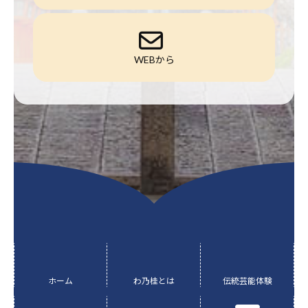
WEBから
グ
グ
グ
ル
ル
ル
ー
ー
ー
ホーム
わ乃桂とは
伝統芸能体験
プ
プ
プ
グ
グ
リ
リ
リ