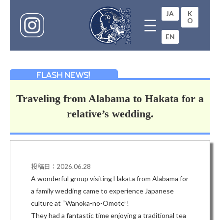
Skip
Skip
to
to
JA
K
O
the
the
content
Navigation
EN
Traveling from Alabama to Hakata for a
relative’s wedding.
投稿日：2026.06.28
A wonderful group visiting Hakata from Alabama for
a family wedding came to experience Japanese
culture at “Wanoka-no-Omote”
!
They had a fantastic time enjoying a traditional tea