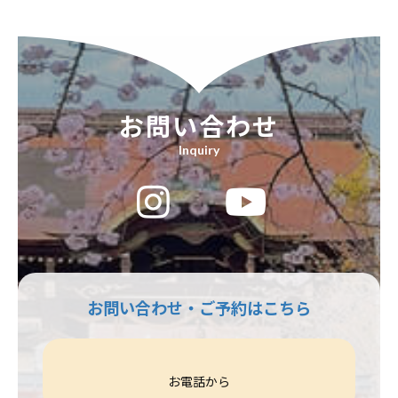
お問い合わせ
Inquiry
ア
ア
ア
イ
イ
イ
コ
コ
コ
ン
ン
ン
リ
リ
リ
ン
ン
ン
ク
ク
ク
お問い合わせ・ご予約はこちら
お電話から