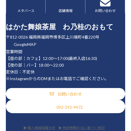
ル
ル
ン
ン
ン
ー
ー
ク
ク
ク
メタバース
店舗情報
お問い合わせ
プ
プ
リ
リ
はかた舞娘茶屋 わ乃桂のおもて
ン
ン
ク
ク
〒812-0026 福岡県福岡市博多区上川端町4番220号
GoogleMAP
営業時間
【昼の部｜カフェ】12:00～17:00(最終入店16:30)
【夜の部｜バー】18:00～22:00
定休日：不定休
※InstagramからのDMまたはお電話でご確認ください。
お問い合わせ
092-292-9472
▶ 個人情報保護方針
▶ 特定商取引法に基づく表記